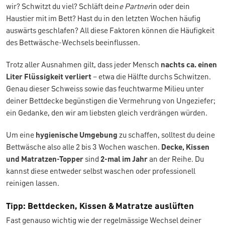
wir? Schwitzt du viel? Schläft dein
e Partner
in oder dein
Haustier mit im Bett? Hast du in den letzten Wochen häufig
auswärts geschlafen? All diese Faktoren können die Häufigkeit
des Bettwäsche-Wechsels beeinflussen.
Trotz aller Ausnahmen gilt, dass jeder Mensch
nachts ca. einen
Liter Flüssigkeit verliert
– etwa die Hälfte durchs Schwitzen.
Genau dieser Schweiss sowie das feuchtwarme Milieu unter
deiner Bettdecke begünstigen die Vermehrung von Ungeziefer;
ein Gedanke, den wir am liebsten gleich verdrängen würden.
Um eine
hygienische Umgebung
zu schaffen, solltest du deine
Bettwäsche also alle 2 bis 3 Wochen waschen.
Decke, Kissen
und Matratzen-Topper
sind
2-mal im Jahr
an der Reihe. Du
kannst diese entweder selbst waschen oder professionell
reinigen lassen.
Tipp: Bettdecken, Kissen & Matratze auslüften
Fast genauso wichtig wie der regelmässige Wechsel deiner