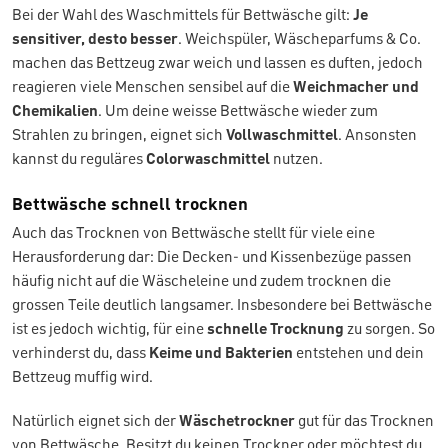
Bei der Wahl des Waschmittels für Bettwäsche gilt:
Je
sensitiver, desto besser
. Weichspüler, Wäscheparfums & Co.
machen das Bettzeug zwar weich und lassen es duften, jedoch
reagieren viele Menschen sensibel auf die
Weichmacher und
Chemikalien
. Um deine weisse Bettwäsche wieder zum
Strahlen zu bringen, eignet sich
Vollwaschmittel
. Ansonsten
kannst du reguläres
Colorwaschmittel
nutzen.
Bettwäsche schnell trocknen
Auch das Trocknen von Bettwäsche stellt für viele eine
Herausforderung dar: Die Decken- und Kissenbezüge passen
häufig nicht auf die Wäscheleine und zudem trocknen die
grossen Teile deutlich langsamer. Insbesondere bei Bettwäsche
ist es jedoch wichtig, für eine
schnelle Trocknung
zu sorgen. So
verhinderst du, dass
Keime und Bakterien
entstehen und dein
Bettzeug muffig wird.
Natürlich eignet sich der
Wäschetrockner
gut für das Trocknen
von Bettwäsche. Besitzt du keinen Trockner oder möchtest du