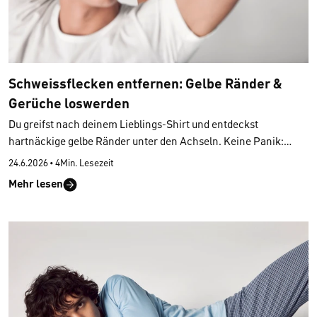
Schweissflecken entfernen: Gelbe Ränder &
Gerüche loswerden
Du greifst nach deinem Lieblings-Shirt und entdeckst
hartnäckige gelbe Ränder unter den Achseln. Keine Panik:
Schweissflecken aus Kleidung zu entfernen ist mit den
24.6.2026
•
4Min. Lesezeit
richtigen Hausmitteln oft einfacher als gedacht. Wir erklären
Mehr lesen
dir, wie du selbst
alte, eingetrocknete Flecken entfernst
, die
schon mehrere Waschgänge überlebt haben!