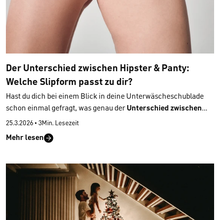
Der Unterschied zwischen Hipster & Panty:
Welche Slipform passt zu dir?
Hast du dich bei einem Blick in deine Unterwäscheschublade
schon einmal gefragt, was genau der
Unterschied zwischen
Hipster und Panty
ist? Beide Slips sehen auf den ersten Blick
25.3.2026
•
3Min. Lesezeit
sehr ähnlich aus – schaut man jedoch genauer hin,
Mehr lesen
unterscheiden sich Schnitt und Passform voneinander. Wir
erklären dir die Unterschiede, sodass du besser einschätzen
kannst,
welche der beiden Slipformen am besten zu dir passt
.