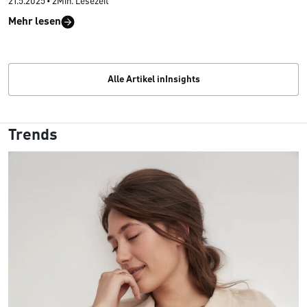
21.5.2025
•
2Min. Lesezeit
Welche passt zu deinem Stil und deinem Bedürfnis nach
Mehr lesen
Komfort? Wir zeigen dir die beliebtesten Unterwäsche-Arten
für Damen und ihre Besonderheiten.
Alle Artikel inInsights
Trends