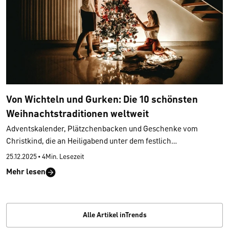
Von Wichteln und Gurken: Die 10 schönsten
Weihnachtstraditionen weltweit
Adventskalender, Plätzchenbacken und Geschenke vom
Christkind, die an Heiligabend unter dem festlich
geschmückten Baum liegen: Während wir in Deutschland
ganz
25.12.2025
•
4Min. Lesezeit
bestimmte Vorstellungen von Weihnachten
haben, feiert man
Mehr lesen
das Fest der Liebe in anderen Teilen der Welt vollkommen
anders. So rollen die Menschen in Venezuela auf Inline-Skates
zur Weihnachtsmesse, während die Slowaken ihren Pudding
beim Weihnachtsessen an die Decke werfen. Genau diese
Alle Artikel inTrends
Vielfalt macht
Weihnachtstraditionen weltweit
so