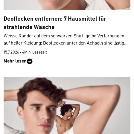
Deoflecken entfernen: 7 Hausmittel für
strahlende Wäsche
Weisse Ränder auf dem schwarzen Shirt, gelbe Verfärbungen
auf heller Kleidung: Deoflecken unter den Achseln sind lästig
und oft hartnäckig. Doch bevor du zum aggressiven
15.7.2026
•
4Min. Lesezeit
Fleckenentferner greifst, lohnt sich ein Blick in den
Mehr lesen
Vorratsschrank. So lassen sich die meisten
Deoflecken mit
simplen Hausmitteln aus deiner Kleidung entfernen
. Wir
zeigen dir unsere sieben bewährtesten Helfer und erklären dir,
welches Mittel zu welchem Stoff passt.