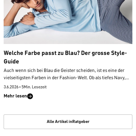
Welche Farbe passt zu Blau? Der grosse Style-
Guide
Auch wenn sich bei Blau die Geister scheiden, ist es eine der
vielseitigsten Farben in der Fashion-Welt. Ob als tiefes Navy,
zartes Hellblau oder kräftiges Kobalt:
Kaum eine andere Farbe
3.6.2026
•
5Min. Lesezeit
lässt sich so flexibel kombinieren
. Wer weiss, welche
Mehr lesen
Farbtöne harmonieren, trägt Blau dabei mit noch mehr Freude,
Selbstbewusstsein und Stil.
Alle Artikel inRatgeber