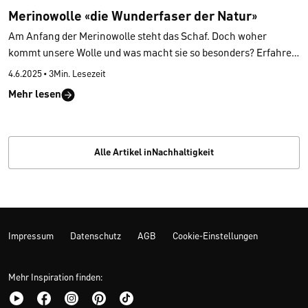
Merinowolle «die Wunderfaser der Natur»
Am Anfang der Merinowolle steht das Schaf. Doch woher
kommt unsere Wolle und was macht sie so besonders? Erfahre
alles rund um die natürliche und nachhaltige Schafswolle. Für
4.6.2025
•
3Min. Lesezeit
unsere Basic-Serien kommt die Wolle von Merinoschafen aus
Mehr lesen
Südafrika. Ihr Fell ist weiss und besonders hochwertig, wodurch
es als die weichste Schafswolle gilt. Auf riesigen Farmen leben
die Merinoschafe in einem völlig natürlichen Lebensraum mit
reichhaltigen Futterquellen. Unter den unterschiedlichen
Alle Artikel inNachhaltigkeit
klimatischen Bedingungen, mit Hitze und Kälte, entwickelt sich
dadurch besonders feine Wolle. Das ist nur einer der Gründe,
warum die Wollqualität aus Südafrika so hervorragend ist.
Impressum
Datenschutz
AGB
Cookie-Einstellungen
Mehr Inspiration finden: