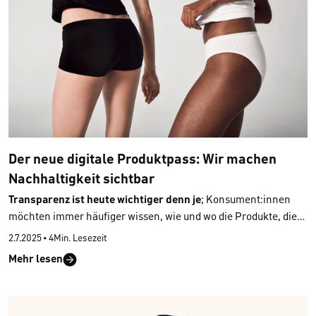
Der neue digitale Produktpass: Wir machen
Nachhaltigkeit sichtbar
Transparenz ist heute wichtiger denn je
; Konsument:innen
möchten immer häufiger wissen, wie und wo die Produkte, die
sie kaufen, hergestellt wurden, woraus sie bestehen und welche
2.7.2025
•
4Min. Lesezeit
Eigenschaften sie besitzen – und das möglichst schnell,
Mehr lesen
unkompliziert und ohne langwierige Recherchen. Der neue
digitale Produktpass (DPP)
ermöglicht genau das: Er zeigt,
woher ein Produkt kommt, aus welchen Materialien es besteht