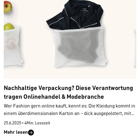
und welche Nachhaltigkeitsansprüche diese Rohstoffe erfüllen.
Als nachhaltige Wäschemarke begrüssen wir von CALIDA
diesen Fortschritt und planen, den DPP ab 2026 schrittweise in
unserem Sortiment einzuführen. Unser Ziel:
Nachhaltigkeit
sichtbar und überprüfbar machen
.
Nachhaltige Verpackung? Diese Verantwortung
tragen Onlinehandel & Modebranche
Wer Fashion gern online kauft, kennt es: Die Kleidung kommt in
einem überdimensionalen Karton an – dick ausgepolstert, mit
einer zusätzlichen Plastikverpackung für jedes einzelne Teil.
25.6.2025
•
4Min. Lesezeit
Diese Praktiken sind an der Tagesordnung, doch verursachen
Mehr lesen
jährlich riesige Mengen an Müll: Allein im Fashion-