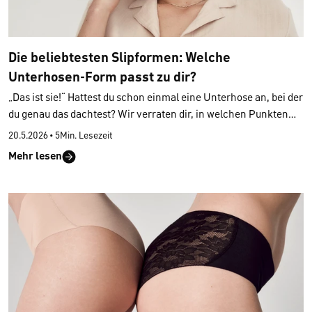
Die beliebtesten Slipformen: Welche
Unterhosen-Form passt zu dir?
„Das ist sie!“ Hattest du schon einmal eine Unterhose an, bei der
du genau das dachtest? Wir verraten dir, in welchen Punkten
sich die verschiedenen
Slipformen voneinander
20.5.2026
•
5Min. Lesezeit
unterscheiden
und wie du die
beste Wahl für mehr Komfort
Mehr lesen
und eine schönere Silhouette
triffst. So wirst du zukünftig nur
noch Modelle kaufen, die zu deinem individuellen
Körperempfinden und zu deinem Geschmack passen.