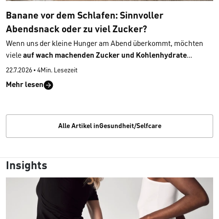
Banane vor dem Schlafen: Sinnvoller
Abendsnack oder zu viel Zucker?
Wenn uns der kleine Hunger am Abend überkommt, möchten
viele
auf wach machenden Zucker und Kohlenhydrate
verzichten
– eine Banane erscheint durch ihre Süsse dabei als
22.7.2026
•
4Min. Lesezeit
weniger geeignet – oder? Wir erklären,
was in der Banane
Mehr lesen
steckt
und warum sie als Snack vor dem Schlafengehen eine
überraschend
gute Wahl
sein kann.
Alle Artikel inGesundheit/Selfcare
Insights