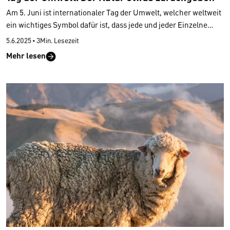
Am 5. Juni ist internationaler Tag der Umwelt, welcher weltweit
ein wichtiges Symbol dafür ist, dass jede und jeder Einzelne
etwas für den Erhalt unserer Natur tun kann. Um dem Erhalt
5.6.2025
•
3Min. Lesezeit
unserer Umwelt beizutragen, strebt CALIDA nach immer
Mehr lesen
neueren und freiwilligen Verpflichtungen, um in der gesamten
Modebranche langfristig Massstäbe zu setzen. So entwickeln
wir seit 2018 ein Angebot an Styles mit Fokus auf einer
Kreislaufwirtschaft und biologischer Abbaubarkeit unserer
Materialien.