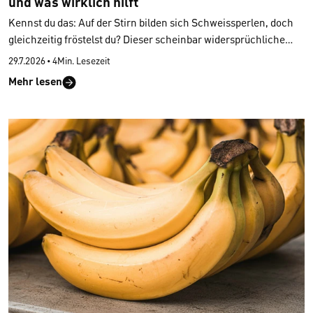
und was wirklich hilft
Kennst du das: Auf der Stirn bilden sich Schweissperlen, doch
gleichzeitig fröstelst du? Dieser scheinbar widersprüchliche
Zustand verunsichert viele Menschen. Wir erklären dir, warum
29.7.2026
•
4Min. Lesezeit
du
frieren und gleichzeitig schwitzen
kannst, welche
Mehr lesen
Ursachen
dahinterstecken können und wie du deine
Körpertemperatur in Balance bringst – tagsüber wie auch
nachts.