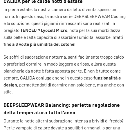
CALIDA per le calde notti d’estate
In piena estate, la nostra camera da letto diventa spesso un
forno. In questo caso, la nostra serie DEEPSLEEPWEAR Cooling
è la soluzione: questi pigiami rinfrescanti sono realizzati in
pregiato
TENCEL™ Lyocell Micro
, noto per la sua morbidezza
sulla pelle e l’alta capacità di assorbire l’umidità; assorbe infatti
fino a 8 volte più umidità del cotone
!
Se soffri di sudorazione notturna, senti facilmente troppo caldo
o preferisci dormire in modo leggero e arioso, allora questa
biancheria da notte è fatta apposta per te. E non è tutto: come
sempre, CALIDA coniuga anche in questo caso
funzionalità e
design
, permettendoti di dormire non solo bene, ma anche con
stile.
DEEPSLEEPWEAR Balancing: perfetta regolazione
della temperatura tutto l’anno
Durante la notte alterni sudorazione intensa a brividi di freddo?
Per le vampate di calore dovute a squilibri ormonali o per una