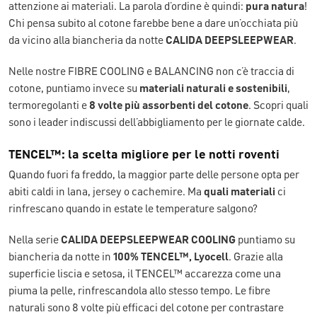
attenzione ai materiali. La parola d’ordine è quindi:
pura natura
!
Chi pensa subito al cotone farebbe bene a dare un’occhiata più
da vicino alla biancheria da notte
CALIDA DEEPSLEEPWEAR
.
Nelle nostre FIBRE COOLING e BALANCING non c’è traccia di
cotone, puntiamo invece su
materiali naturali e sostenibili
,
termoregolanti e
8 volte più assorbenti del cotone
. Scopri quali
sono i leader indiscussi dell’abbigliamento per le giornate calde.
TENCEL™: la scelta migliore per le notti roventi
Quando fuori fa freddo, la maggior parte delle persone opta per
abiti caldi in lana, jersey o cachemire. Ma
quali materiali
ci
rinfrescano quando in estate le temperature salgono?
Nella serie
CALIDA DEEPSLEEPWEAR COOLING
puntiamo su
biancheria da notte in
100% TENCEL™, Lyocell
. Grazie alla
superficie liscia e setosa, il TENCEL™ accarezza come una
piuma la pelle, rinfrescandola allo stesso tempo. Le fibre
naturali sono 8 volte più efficaci del cotone per contrastare