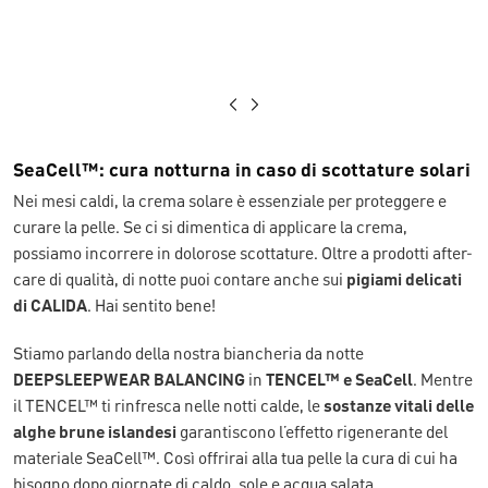
SeaCell™: cura notturna in caso di scottature solari
Nei mesi caldi, la crema solare è essenziale per proteggere e
curare la pelle. Se ci si dimentica di applicare la crema,
possiamo incorrere in dolorose scottature. Oltre a prodotti after-
care di qualità, di notte puoi contare anche sui
pigiami delicati
di CALIDA
. Hai sentito bene!
Stiamo parlando della nostra biancheria da notte
DEEPSLEEPWEAR BALANCING
in
TENCEL™ e SeaCell
. Mentre
il TENCEL™ ti rinfresca nelle notti calde, le
sostanze vitali delle
alghe brune islandesi
garantiscono l’effetto rigenerante del
materiale SeaCell™. Così offrirai alla tua pelle la cura di cui ha
bisogno dopo giornate di caldo, sole e acqua salata.