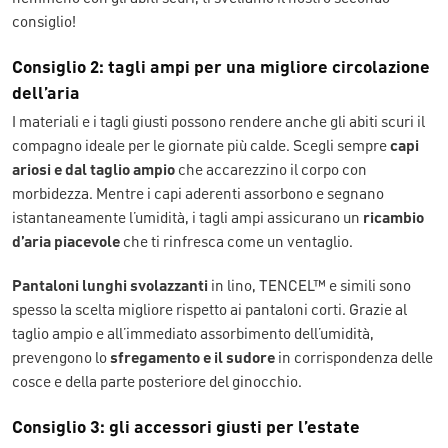
consiglio!
Consiglio 2: tagli ampi per una migliore circolazione
dell’aria
I materiali e i tagli giusti possono rendere anche gli abiti scuri il
compagno ideale per le giornate più calde. Scegli sempre
capi
ariosi e dal taglio ampio
che accarezzino il corpo con
morbidezza. Mentre i capi aderenti assorbono e segnano
istantaneamente l’umidità, i tagli ampi assicurano un
ricambio
d’aria piacevole
che ti rinfresca come un ventaglio.
Pantaloni lunghi svolazzanti
in lino, TENCEL™ e simili sono
spesso la scelta migliore rispetto ai pantaloni corti. Grazie al
taglio ampio e all’immediato assorbimento dell’umidità,
prevengono lo
sfregamento e il sudore
in corrispondenza delle
cosce e della parte posteriore del ginocchio.
Consiglio 3: gli accessori giusti per l’estate