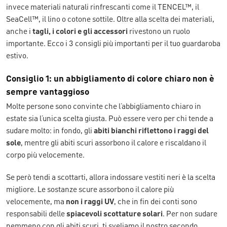
invece materiali naturali rinfrescanti come il TENCEL™, il
SeaCell™, il lino o cotone sottile. Oltre alla scelta dei materiali,
anche i
tagli, i colori e gli accessori
rivestono un ruolo
importante. Ecco i 3 consigli più importanti per il tuo guardaroba
estivo.
Consiglio 1: un abbigliamento di colore chiaro non è
sempre vantaggioso
Molte persone sono convinte che l’abbigliamento chiaro in
estate sia l’unica scelta giusta. Può essere vero per chi tende a
sudare molto: in fondo, gli
abiti bianchi riflettono i raggi del
sole
, mentre gli abiti scuri assorbono il calore e riscaldano il
corpo più velocemente.
Se però tendi a scottarti, allora indossare vestiti neri è la scelta
migliore. Le sostanze scure assorbono il calore più
velocemente, ma
non i raggi UV
, che in fin dei conti sono
responsabili delle
spiacevoli scottature solari
. Per non sudare
nemmeno con gli abiti scuri, ti sveliamo il nostro secondo