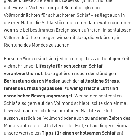
glauben, diese zu erkennen. Dabei sorgt nicht nur die
unbewusste Vorbereitung auf Schlaflosigkeit in
Vollmondnächten für schlechteren Schlaf – es liegt auch in
unserer Natur, die Schlafstörungen eher dann wahrzunehmen,
wenn sie bei bestimmten Ereignissen auftreten. In schlaflosen
Vollmondnächten neigen wir somit dazu, die Erklärung in
Richtung des Mondes zu suchen.
Forscher*innen sind sich jedoch einig, dass zur heutigen Zeit
vielmehr unser
Lifestyle für schlechten Schlaf
verantwortlich ist
. Dazu gehören neben der ständigen
Berieselung durch Medien
auch der
alltägliche Stress
,
fehlende Erholungspausen
, zu
wenig frische Luft
und
chronischer Bewegungsmangel
. Wer seinen schlechten
Schlaf also gern auf den Vollmond schiebt, sollte sich einmal
bewusst machen, ob diese unruhigen Nächte wirklich
ausschliesslich bei Vollmond oder auch zu anderen Zeiten des
Monats auftreten. Ist Letzteres der Fall, schau dir gern einmal
unsere wertvollen
Tipps für einen erholsamen Schlaf
an!