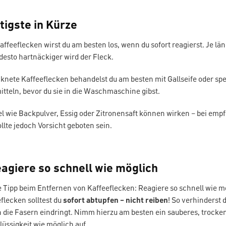
tigste in Kürze
affeeflecken wirst du am besten los, wenn du sofort reagierst. Je lä
 desto hartnäckiger wird der Fleck.
knete Kaffeeflecken behandelst du am besten mit Gallseife oder spe
tteln, bevor du sie in die Waschmaschine gibst.
l wie Backpulver, Essig oder Zitronensaft können wirken – bei emp
ollte jedoch Vorsicht geboten sein.
eagiere so schnell wie möglich
 Tipp beim Entfernen von Kaffeeflecken: Reagiere so schnell wie m
flecken solltest du
sofort abtupfen – nicht reiben
! So verhinderst 
in die Fasern eindringt. Nimm hierzu am besten ein sauberes, trock
Flüssigkeit wie möglich auf.