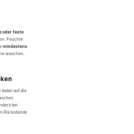
e oder feste
gen. Feuchte
ze
mindestens
ine waschen.
cken
dabei auf die
waschen
nders bei
um Rückstände