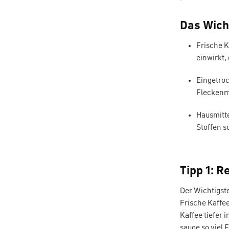
Das Wich
Frische K
einwirkt,
Eingetroc
Fleckenmi
Hausmitte
Stoffen s
Tipp 1: R
Der Wichtigste
Frische Kaffee
Kaffee tiefer 
sauge so viel 