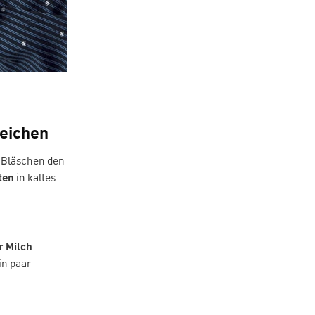
weichen
e Bläschen den
ten
in kaltes
r Milch
in paar