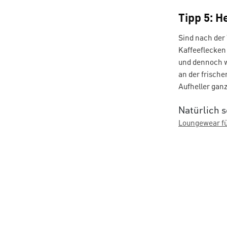
Tipp 5: H
Sind nach der
Kaffeeflecken
und dennoch w
an der frische
Aufheller gan
Natürlich 
Loungewear f