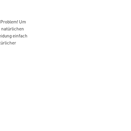
n Problem! Um
 natürlichen
leidung einfach
türlicher