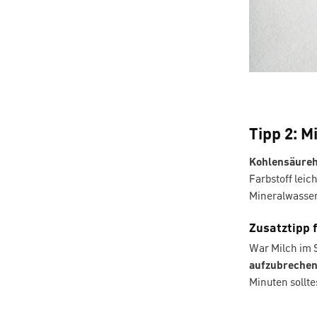
Tipp 2: 
Kohlensäureh
Farbstoff leic
Mineralwasser
Zusatztipp 
War Milch im Sp
aufzubreche
Minuten sollte