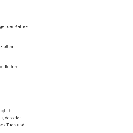
nger der Kaffee
ziellen
findlichen
öglich!
du, dass der
enes Tuch und