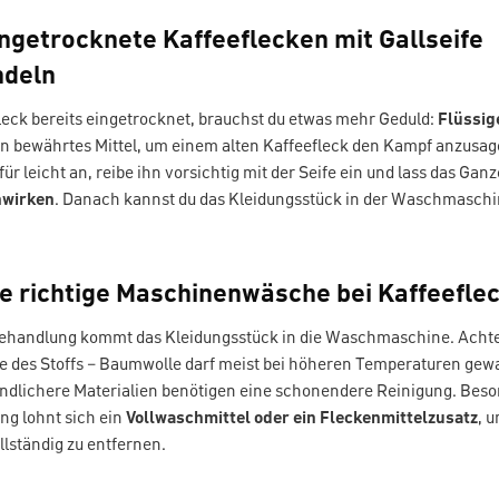
ingetrocknete Kaffeeflecken mit Gallseife
ndeln
fleck bereits eingetrocknet, brauchst du etwas mehr Geduld:
Flüssig
ein bewährtes Mittel, um einem alten Kaffeefleck den Kampf anzusa
für leicht an, reibe ihn vorsichtig mit der Seife ein und lass das Gan
nwirken
. Danach kannst du das Kleidungsstück in der Waschmasch
Die richtige Maschinenwäsche bei Kaffeefle
ehandlung kommt das Kleidungsstück in die Waschmaschine. Achte 
e des Stoffs – Baumwolle darf meist bei höheren Temperaturen ge
ndlichere Materialien benötigen eine schonendere Reinigung. Beso
ng lohnt sich ein
Vollwaschmittel oder ein Fleckenmittelzusatz
, 
llständig zu entfernen.