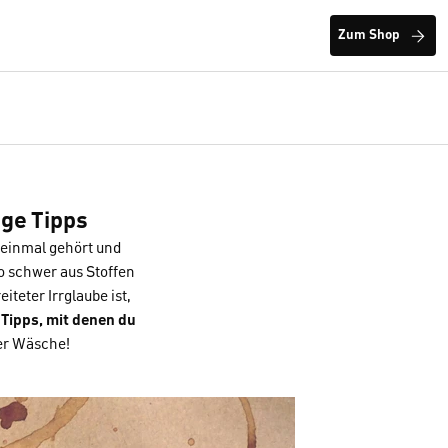
Zum Shop
ige Tipps
 einmal gehört und
so schwer aus Stoffen
eter Irrglaube ist,
 Tipps, mit denen du
ler Wäsche!