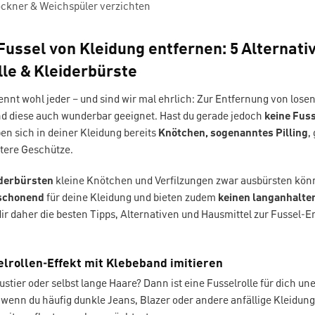
ockner & Weichspüler verzichten
 Fussel von Kleidung entfernen: 5 Alternati
lle & Kleiderbürste
ennt wohl jeder – und sind wir mal ehrlich: Zur Entfernung von lose
nd diese auch wunderbar geeignet. Hast du gerade jedoch
keine Fuss
en sich in deiner Kleidung bereits
Knötchen, sogenanntes Pilling
,
rtere Geschütze.
derbürsten
kleine Knötchen und Verfilzungen zwar ausbürsten könn
 schonend
für deine Kleidung und bieten zudem
keinen langanhalte
r daher die besten Tipps, Alternativen und Hausmittel zur Fussel-
selrollen-Effekt mit Klebeband imitieren
ustier oder selbst lange Haare? Dann ist eine Fusselrolle für dich un
wenn du häufig dunkle Jeans, Blazer oder andere anfällige Kleidung