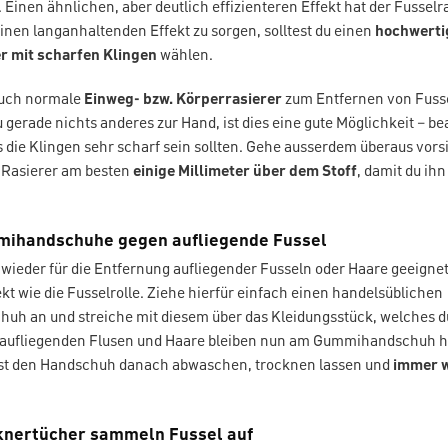
 Einen ähnlichen, aber deutlich effizienteren Effekt hat der Fusselr
einen langanhaltenden Effekt zu sorgen, solltest du einen
hochwerti
r mit scharfen Klingen
wählen.
auch normale
Einweg- bzw. Körperrasierer
zum Entfernen von Fuss
du gerade nichts anderes zur Hand, ist dies eine gute Möglichkeit – b
s die Klingen sehr scharf sein sollten. Gehe ausserdem überaus vors
m Rasierer am besten
einige Millimeter über dem Stoff
, damit du ihn
mmihandschuhe gegen aufliegende Fussel
t wieder für die Entfernung aufliegender Fusseln oder Haare geeigne
kt wie die Fusselrolle. Ziehe hierfür einfach einen handelsüblichen
h an und streiche mit diesem über das Kleidungsstück, welches d
 aufliegenden Flusen und Haare bleiben nun am Gummihandschuh h
st den Handschuh danach abwaschen, trocknen lassen und
immer 
cknertücher sammeln Fussel auf