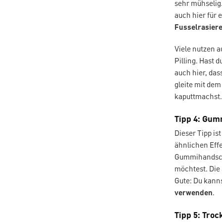
sehr mühselig.
auch hier für 
Fusselrasiere
Viele nutzen 
Pilling. Hast 
auch hier, das
gleite mit de
kaputtmachst.
Tipp 4: Gu
Dieser Tipp is
ähnlichen Effe
Gummihandschu
möchtest. Die
Gute: Du kann
verwenden
.
Tipp 5: Tro