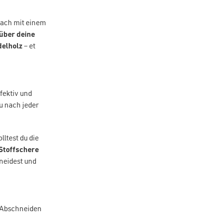
nfach mit einem
 über deine
delholz
– et
fektiv und
du nach jeder
lltest du die
Stoffschere
hneidest und
he Abschneiden