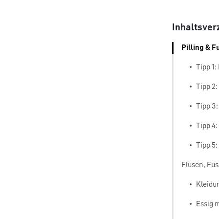
Inhaltsver
Pilling & F
•
Tipp 1:
•
Tipp 2
•
Tipp 3:
•
Tipp 4
•
Tipp 5
Flusen, Fus
•
Kleidu
•
Essig 