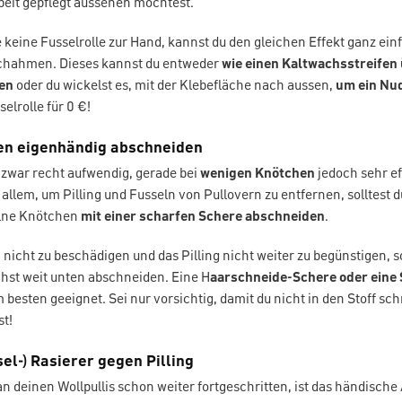
beit gepflegt aussehen möchtest.
 keine Fusselrolle zur Hand, kannst du den gleichen Effekt ganz ei
chahmen. Dieses kannst du entweder
wie einen Kaltwachsstreifen
hen
oder du wickelst es, mit der Klebefläche nach aussen,
um ein Nu
selrolle für 0 €!
sen eigenhändig abschneiden
t zwar recht aufwendig, gerade bei
wenigen Knötchen
jedoch sehr ef
allem, um Pilling und Fusseln von Pullovern zu entfernen, solltest 
lne Knötchen
mit einer scharfen Schere abschneiden
.
nicht zu beschädigen und das Pilling nicht weiter zu begünstigen, so
hst weit unten abschneiden. Eine H
aarschneide-Schere oder eine 
m besten geeignet. Sei nur vorsichtig, damit du nicht in den Stoff sc
st!
sel-) Rasierer gegen Pilling
g an deinen Wollpullis schon weiter fortgeschritten, ist das händisc