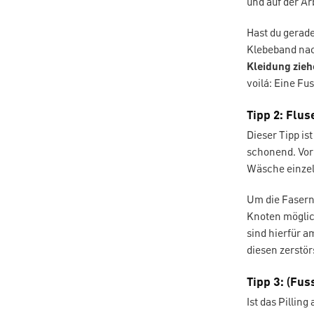
und auf der Ar
Hast du gerade
Klebeband na
Kleidung zie
voilá: Eine Fus
Tipp 2: Flu
Dieser Tipp is
schonend. Vor 
Wäsche einze
Um die Fasern 
Knoten möglic
sind hierfür a
diesen zerstör
Tipp 3: (Fus
Ist das Pillin