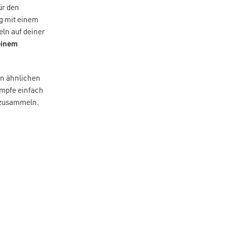
ür den
ig mit einem
ln auf deiner
einem
en ähnlichen
ümpfe einfach
fzusammeln.