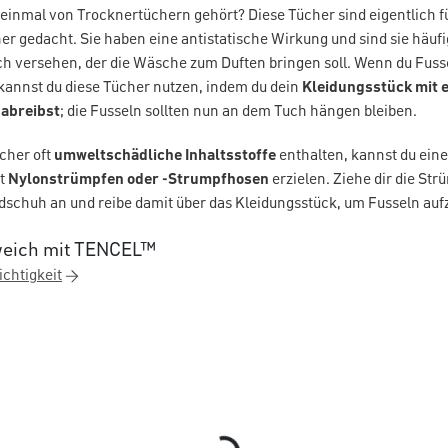
einmal von Trocknertüchern gehört? Diese Tücher sind eigentlich f
r gedacht. Sie haben eine antistatische Wirkung und sind sie häuf
ch versehen, der die Wäsche zum Duften bringen soll. Wenn du Fusse
kannst du diese Tücher nutzen, indem du dein
Kleidungsstück mit 
 abreibst
; die Fusseln sollten nun an dem Tuch hängen bleiben.
cher oft
umweltschädliche Inhaltsstoffe
enthalten, kannst du ein
it
Nylonstrümpfen oder -Strumpfhosen
erzielen. Ziehe dir die Str
dschuh an und reibe damit über das Kleidungsstück, um Fusseln au
weich mit TENCEL™
ichtigkeit
Loading...