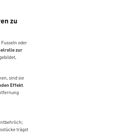
ven zu
n Fusseln oder
elrolle zur
 gebildet,
en, sind sie
nden Effekt
.
Entfernung
entbehrlich;
sstücke trägst