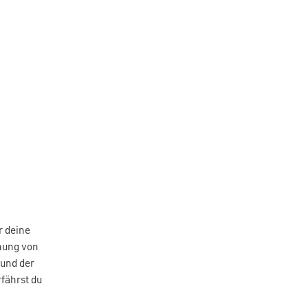
r deine
nung von
und der
rfährst du