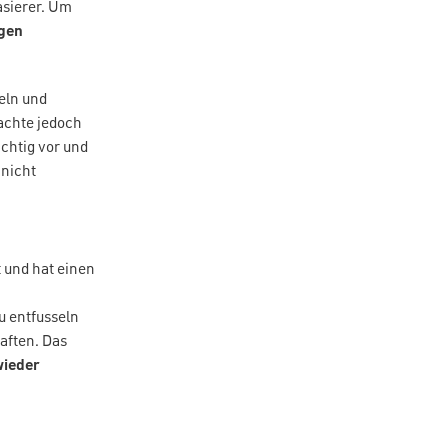
asierer. Um
gen
eln und
eachte jedoch
ichtig vor und
 nicht
t und hat einen
u entfusseln
aften. Das
wieder