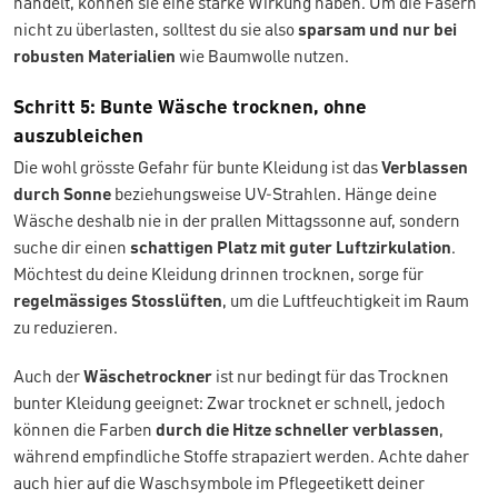
handelt, können sie eine starke Wirkung haben. Um die Fasern
nicht zu überlasten, solltest du sie also
sparsam und nur bei
robusten Materialien
wie Baumwolle nutzen.
Schritt 5: Bunte Wäsche trocknen, ohne
auszubleichen
Die wohl grösste Gefahr für bunte Kleidung ist das
Verblassen
durch Sonne
beziehungsweise UV-Strahlen. Hänge deine
Wäsche deshalb nie in der prallen Mittagssonne auf, sondern
suche dir einen
schattigen Platz mit guter Luftzirkulation
.
Möchtest du deine Kleidung drinnen trocknen, sorge für
regelmässiges Stosslüften
, um die Luftfeuchtigkeit im Raum
zu reduzieren.
Auch der
Wäschetrockner
ist nur bedingt für das Trocknen
bunter Kleidung geeignet: Zwar trocknet er schnell, jedoch
können die Farben
durch die Hitze schneller verblassen
,
während empfindliche Stoffe strapaziert werden. Achte daher
auch hier auf die Waschsymbole im Pflegeetikett deiner