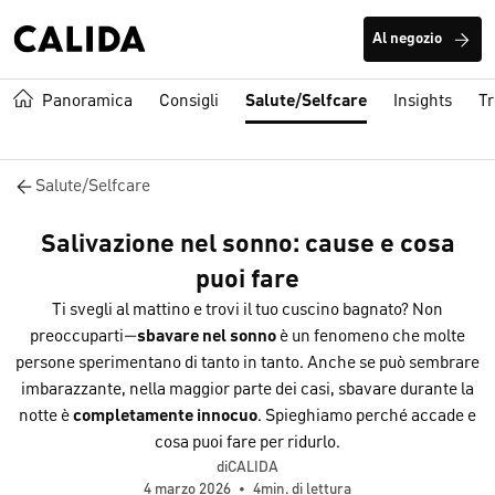
Al negozio
Panoramica
Consigli
Salute/Selfcare
Insights
T
Salute/Selfcare
Salivazione nel sonno: cause e cosa
puoi fare
Ti svegli al mattino e trovi il tuo cuscino bagnato? Non
preoccuparti—
sbavare nel sonno
è un fenomeno che molte
persone sperimentano di tanto in tanto. Anche se può sembrare
imbarazzante, nella maggior parte dei casi, sbavare durante la
notte è
completamente innocuo
. Spieghiamo perché accade e
cosa puoi fare per ridurlo.
diCALIDA
4 marzo 2026
•
4min. di lettura