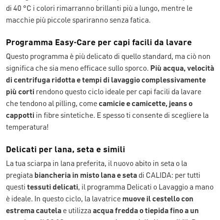
di 40 °C i colori rimarranno brillanti più a lungo, mentre le
macchie più piccole spariranno senza fatica.
Programma Easy-Care per capi facili da lavare
Questo programma è più delicato di quello standard, ma ciò non
significa che sia meno efficace sullo sporco.
Più acqua, velocità
di centrifuga ridotta e tempi di lavaggio complessivamente
più corti
rendono questo ciclo ideale per capi facili da lavare
che tendono al pilling, come
camicie e camicette, jeans o
cappotti
in fibre sintetiche. E spesso ti consente di scegliere la
temperatura!
Delicati per lana, seta e simili
La tua sciarpa in lana preferita, il nuovo abito in seta o la
pregiata
biancheria in misto lana e seta
di CALIDA: per tutti
questi
tessuti delicati
, il programma Delicati o Lavaggio a mano
è ideale. In questo ciclo, la lavatrice
muove il cestello con
estrema cautela
e utilizza
acqua fredda o tiepida fino a un