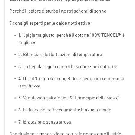
Perché il calore disturba i nostri schemi di sonno
7 consigli esperti per le calde notti estive
•
1. Il pigiama giusto: perché il cotone 100% TENCEL™ è
migliore
•
2. Bilanciare le fluttuazioni di temperatura
•
3. La tiepida regola contro le sudorazioni notturne
•
4. Usa il 'trucco del congelatore' per un incremento di
freschezza
•
5. Ventilazione strategica & il ‘principio della siesta’
•
6. La fisica del raffreddamento: lenzuola umide
•
7. Idratazione senza stress
Conclusione: rigenerazione naturale nonostante il caldo