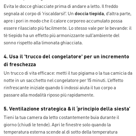
Evita le docce ghiacciate prima di andare a letto. Il freddo
segnala al corpo di 'riscaldarsi!'. Un
doccia tiepida
, d'altra parte,
apre i pori in modo che il calore corporeo accumulato possa
essere rilasciato più facilmente. Lo stesso vale per le bevande: il
tè tiepido ha un effetto più armonizzante sull'ambiente del
sonno rispetto alla limonata ghiacciata.
4. Usa il 'trucco del congelatore' per un incremento
di freschezza
Un trucco di vita efficace: metti il tuo pigiama o la tua camicia da
notte in un sacchetto nel congelatore per 15 minuti. L'effetto
rinfrescante iniziale quando li indossi aiuta il tuo corpo a
passare alla modalità riposo più rapidamente.
5. Ventilazione strategica & il ‘principio della siesta’
Tieni la tua camera da letto costantemente buia durante il
giorno (chiudi le tende). Apri le finestre solo quando la
temperatura esterna scende al di sotto della temperatura