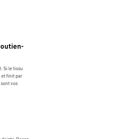
soutien-
 Si le tissu
et finit par
C sont vos