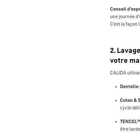
Conseil d'expe
une journée d'u
C'est la façon
2. Lavage
votre ma
CALIDA utilise
Dentelle 
Coton & 
cycle déli
TENCEL™ 
être lavé