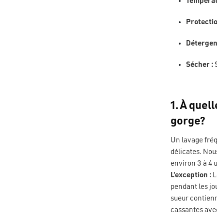
Températ
Protectio
Détergent
Sécher :
S
1. À quel
gorge?
Un lavage fréq
délicates. Nou
environ 3 à 4 u
L'exception :
L
pendant les jo
sueur contienn
cassantes ave