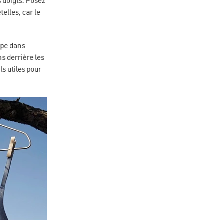
 doigts. Posez
elles, car le
upe dans
ns derrière les
ls utiles pour