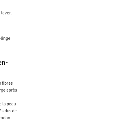
 laver.
-linge.
en-
 fibres
rge après
e la peau
ésidus de
rendant