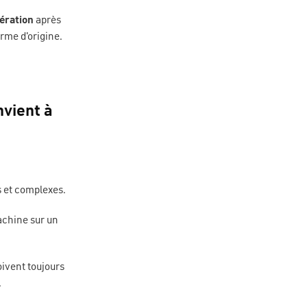
ération
après
orme d'origine.
nvient à
s et complexes.
achine sur un
ivent toujours
.