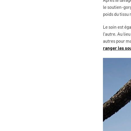
Après le lavag
le soutien-go
poids du tissu 
Le soin est ég
l'autre. Au lie
autres pour ma
ranger les so