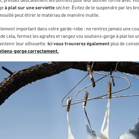
e, pressez délicatement les bonnets pour leur donner forme avec vos
rge
à plat sur une serviette
sécher. Évitez de le suspendre par les bret
mouillé peut étirer le matériau de manière inutile.
alement important dans votre garde-robe : ne rentrez jamais une co
u de cela, fermez les agrafes et rangez vos soutiens-gorge à plat les u
intenir leur silhouette.
Ici vous trouverez également
plus de consei
utiens-gorge correctement.