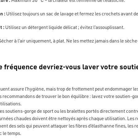
ure :
Maximum 30 °C – la chaleur est l'ennemie de l'élasticité.
n :
Utilisez toujours un sac de lavage et fermez les crochets avant de
 :
Utilisez un détergent liquide délicat ; évitez l'assouplissant.
écher à l'air uniquement, à plat. Ne les mettez jamais dans le sèche
le fréquence devriez-vous laver votre souti
uent assure l'hygiène, mais trop de frottement peut endommager les
s recommandons de trouver le bon équilibre : lavez votre soutien-go
tilisations.
es soutiens-gorge de sport ou les bralettes portés directement contr
urnées chaudes doivent être nettoyés après chaque utilisation. Les r
ent des sels qui peuvent attaquer les fibres d'élasthanne fines, les 
c le temps.